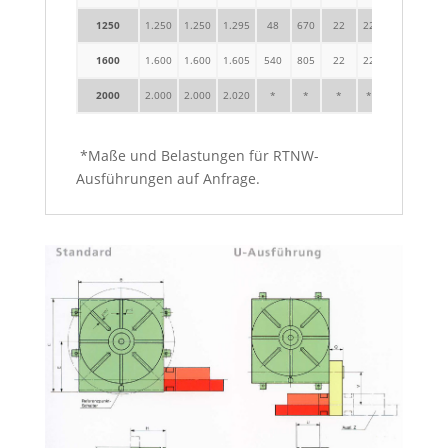
1250
1.250
1.250
1.295
48
670
22
22
325
1000
1600
1.600
1.600
1.605
540
805
22
22
375
100
2000
2.000
2.000
2.020
*
*
*
*
*
*
*Maße und Belastungen für RTNW-
Ausführungen auf Anfrage.