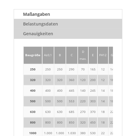
Maßangaben
Belastungsdaten
Genauigkeiten
D
Baugröße
A±0,1
B
C
E
FH12
G
H
∅MH7
max.
250
250
250
290
70
165
12
14
140
50
320
320
320
360
120
200
12
18
160
50
400
400
400
445
140
245
14
18
180
50
500
500
500
553
220
303
14
18
200
50
630
630
630
685
270
370
18
22
225
100
800
800
800
850
320
450
18
22
250
100
1000
1.000
1.000
1.030
380
530
22
22
285
100