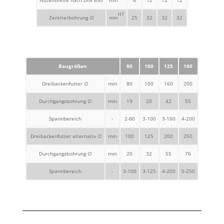
Nutenbreite nach DIN 650
mm
8
12
12
12
H7
Zentrierbohrung ∅
mm
25
32
32
32
Baugrößen
80
100
125
160
Dreibackenfutter ∅
mm
80
100
160
200
Durchgangsbohrung ∅
mm
19
20
42
55
Spannbereich
-
2-80
3-100
3-160
4-200
Dreibackenfutter alternativ ∅
mm
100
125
200
250
Durchgangsbohrung ∅
mm
20
32
55
76
Spannbereich
-
3-100
3-125
4-200
5-250