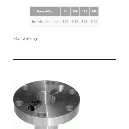
Baugrößen
80
100
125
160
Spannbereich
mm
3-22
3-22
3-26
3-42
*Auf Anfrage