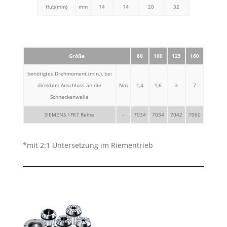
Hub(mm)
mm
14
14
20
32
Größe
80
100
125
160
benötigtes Drehmoment (min.), bei
direktem Anschluss an die
Nm
1,4
1,6
3
7
Schneckenwelle
SIEMENS 1FK7 Reihe
-
7034
7034
7042
7060
*mit 2:1 Untersetzung im Riementrieb