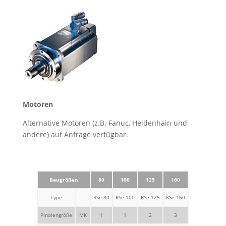
Motoren
Alternative Motoren (z.B. Fanuc, Heidenhain und
andere) auf Anfrage verfügbar.
Baugrößen
80
100
125
160
Type
-
RSe-80
RSe-100
RSe-125
RSe-160
Pinolengröße
MK
1
1
2
3