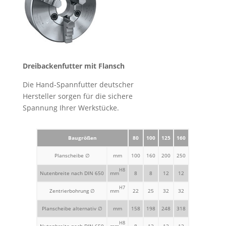
Dreibackenfutter mit Flansch
Die Hand-Spannfutter deutscher
Hersteller sorgen für die sichere
Spannung Ihrer Werkstücke.
Baugrößen
80
100
125
160
Planscheibe ∅
mm
100
160
200
250
H8
Nutenbreite nach DIN 650
mm
8
8
12
12
H7
Zentrierbohrung ∅
mm
22
25
32
32
Planscheibe alternativ ∅
mm
158
198
248
318
H8