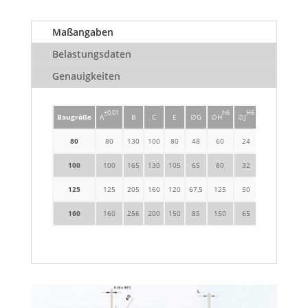
Maßangaben
Belastungsdaten
Genauigkeiten
±0,01
h6
H6
Baugröße
A
B
C
E
∅G
∅H
∅J
K
L
80
80
130
100
80
48
60
24
M6(4x)
6,5
100
100
165
130
105
65
80
32
M8(4x)
8
125
125
205
160
120
67,5
125
50
M8(4x)
8
160
160
256
200
150
85
150
65
M10(4x)
8