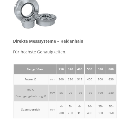
Direkte Messsysteme – Heidenhain
Für höchste Genauigkeiten.
Baugrößen
250
320
400
500
630
800
Futter ∅
mm
200
250
315
400
500
630
max.
mm
55
76
103
136
190
240
Durchgangsbohrung ∅
4-
5-
6-
20-
35-
50-
Spannbereich
mm
200
250
315
400
500
360