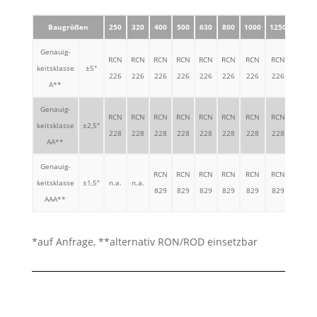
Baugrößen
250
320
400
500
630
800
1000
1250
1600
Genauig-
RCN
RCN
RCN
RCN
RCN
RCN
RCN
RCN
RCN
keitsklasse
±5"
226
226
226
226
226
226
226
226
226
A**
Genauig-
RCN
RCN
RCN
RCN
RCN
RCN
RCN
RCN
RCN
keitsklasse
±2,5"
228
228
228
228
228
228
228
228
228
AA**
Genauig-
RCN
RCN
RCN
RCN
RCN
RCN
RCN
keitsklasse
±1,5"
n.a.
n.a.
829
829
829
829
829
829
829
AAA**
*auf Anfrage, **alternativ RON/ROD einsetzbar